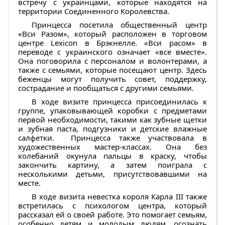
встречу с украинцами, которые находятся на
территории Соединенного Королевства.
Принцесса посетила общественный центр
«Вси Разом», который расположен в торговом
центре Lexicon в Брэкнелле. «Вси расом» в
переводе с украинского означает «все вместе».
Она поговорила с персоналом и волонтерами, а
также с семьями, которые посещают центр. Здесь
беженцы могут получить совет, поддержку,
сострадание и пообщаться с другими семьями.
В ходе визите принцесса присоединилась к
группе, упаковывающей коробки с предметами
первой необходимости, такими как зубные щетки
и зубная паста, подгузники и детские влажные
салфетки. Принцесса также участвовала в
художественных мастер-классах. Она без
колебаний окунула пальцы в краску, чтобы
закончить картину, а затем поиграла с
несколькими детьми, присутствовавшими на
месте.
В ходе визита невестка короля Карла III также
встретилась с психологом центра, который
рассказал ей о своей работе. Это помогает семьям,
особенно детям и молодым людям, осознать