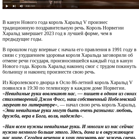
В канун Нового года король Харальд V произнес
традиционную поздравительную речь. Король Норвегии
Харальд завершает 2023 год в лучшей форме, чем в
предыдущие годы.
В прошлом году впервые с начала его правления в 1991 году в
связи с ухудшением здоровья короля Харальда заговорили об
отмене речи государя, произносившейся каждый год в канун
Нового года. Король Харальд наконец смог с трудом покинуть
больницу и наконец произнести свою речь.
Из Королевского дворца в Осло 86-летний король Харальд V
появился в 19:30 по телевизору в каждом доме Норвегии.
«
Невидимые руки вовлекают нас
,
— пишет в одном из своих
стихотворений Джон Фосс, наш собственный Нобелевский
лауреат по литературе
», — начал свою речь король Харальд.
«
Эти невидимые руки могут быть очень разными: любовь,
дружба, вера в Бога, воля, надежда
».
«
Нам всем нужны невидимые руки. И многим из нас сейчас
нужно немного больше этого. Здесь, дома и в окружающем
нас мире. Сегодня вечером я хочу призвать вас зажечь свечи.