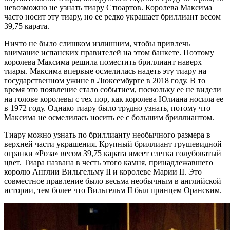
невозможно не узнать тиару Стюартов. Королева Максима
часто носит эту тиару, но ее редко украшает бриллиант весом
39,75 карата.
Ничто не было слишком излишним, чтобы привлечь
внимание испанских правителей на этом банкете. Поэтому
королева Максима решила поместить бриллиант наверх
тиары. Максима впервые осмелилась надеть эту тиару на
государственном ужине в Люксембурге в 2018 году. В то
время это появление стало событием, поскольку ее не видели
на голове королевы с тех пор, как королева Юлиана носила ее
в 1972 году. Однако тиару было трудно узнать, потому что
Максима не осмелилась носить ее с большим бриллиантом.
Тиару можно узнать по бриллианту необычного размера в
верхней части украшения. Крупный бриллиант грушевидной
огранки «Роза» весом 39,75 карата имеет слегка голубоватый
цвет. Тиара названа в честь этого камня, принадлежавшего
королю Англии Вильгельму II и королеве Марии II. Это
совместное правление было весьма необычным в английской
истории, тем более что Вильгельм II был принцем Оранским.