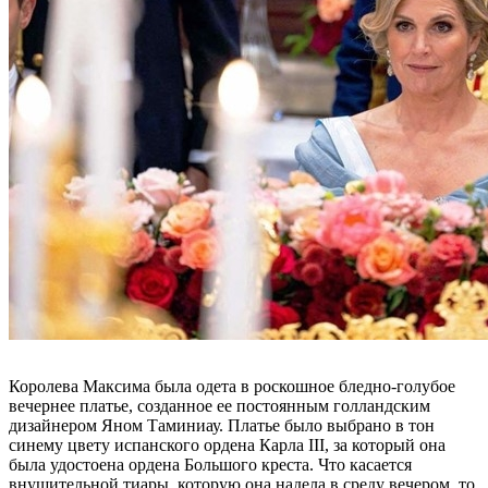
Королева Максима была одета в роскошное бледно-голубое
вечернее платье, созданное ее постоянным голландским
дизайнером Яном Таминиау. Платье было выбрано в тон
синему цвету испанского ордена Карла III, за который она
была удостоена ордена Большого креста. Что касается
внушительной тиары, которую она надела в среду вечером, то