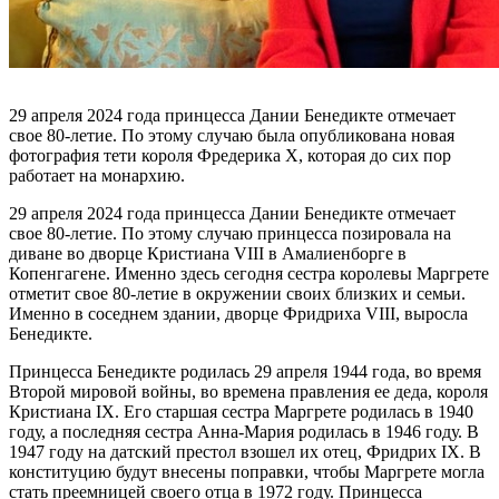
29 апреля 2024 года принцесса Дании Бенедикте отмечает
свое 80-летие. По этому случаю была опубликована новая
фотография тети короля Фредерика X, которая до сих пор
работает на монархию.
29 апреля 2024 года принцесса Дании Бенедикте отмечает
свое 80-летие. По этому случаю принцесса позировала на
диване во дворце Кристиана VIII в Амалиенборге в
Копенгагене. Именно здесь сегодня сестра королевы Маргрете
отметит свое 80-летие в окружении своих близких и семьи.
Именно в соседнем здании, дворце Фридриха VIII, выросла
Бенедикте.
Принцесса Бенедикте родилась 29 апреля 1944 года, во время
Второй мировой войны, во времена правления ее деда, короля
Кристиана IX. Его старшая сестра Маргрете родилась в 1940
году, а последняя сестра Анна-Мария родилась в 1946 году. В
1947 году на датский престол взошел их отец, Фридрих IX. В
конституцию будут внесены поправки, чтобы Маргрете могла
стать преемницей своего отца в 1972 году. Принцесса