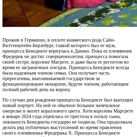
Прожив в Германии, в оплоте княжеского рода Сайн-
Витгенштейн-Берлебург, главой которого был ее муж,
принцесса Бенедикте вернулась в Данию. Пока ее племянник
Фредерик не достиг совершеннолетия, принцесса помогала
своей сестре, королеве Магрете, и даже была ее регентом во
время ее заграничных поездок. Принцесса Бенедикте всегда
была надежным членом семьи. Она получает часть
прерогативы, выплачиваемой государством за
функционирование монархии, будучи членом, работающим
полный рабочий день на корону.
По случаю дня рождения принцессы Бенедикте был выпущен
новый портрет. На ней ее обычное большое жемчужное
ожерелье и жилет кораллового цвета. Хотя королева Маргрете
в январе 2024 года отреклась от престола в пользу сына,
лояльность Бенедикты государю не подвела. Она продолжала
делать ряд публичных выступлений во время правления
своего племянника Фредерика X. Принцесса Бенедикте