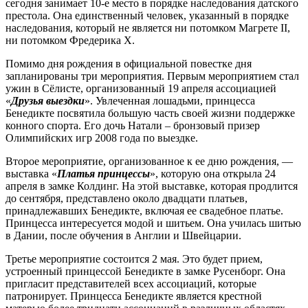
сегодня занимает 10-е место в порядке наследования датского
престола. Она единственный человек, указанный в порядке
наследования, который не является ни потомком Магрете II,
ни потомком Фредерика X.
Помимо дня рождения в официальной повестке дня
запланированы три мероприятия. Первым мероприятием стал
ужин в Сёлисте, организованный 19 апреля ассоциацией
«
Друзья выездки
». Увлеченная лошадьми, принцесса
Бенедикте посвятила большую часть своей жизни поддержке
конного спорта. Его дочь Натали – бронзовый призер
Олимпийских игр 2008 года по выездке.
Второе мероприятие, организованное к ее дню рождения, —
выставка «
Платья принцессы
», которую она открыла 24
апреля в замке Колдинг. На этой выставке, которая продлится
до сентября, представлено около двадцати платьев,
принадлежавших Бенедикте, включая ее свадебное платье.
Принцесса интересуется модой и шитьем. Она училась шитью
в Дании, после обучения в Англии и Швейцарии.
Третье мероприятие состоится 2 мая. Это будет прием,
устроенный принцессой Бенедикте в замке Русенборг. Она
пригласит представителей всех ассоциаций, которые
патронирует. Принцесса Бенедикте является крестной