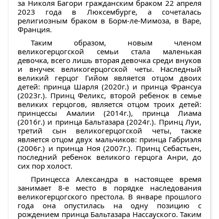
за Николя Багори гражданским браком 22 апреля
2023 года в Люксембурге, а сочеталась
религиозным браком в Борм-ле-Мимоза, в Варе,
Франция.
Таким образом, новым членом
великогерцогской семьи стала маленькая
девочка, всего лишь вторая девочка среди внуков
и внучек великогерцогской четы. Наследный
великий герцог Гийом является отцом двоих
детей: принца Шарля (2020г.) и принца Франсуа
(2023г.). Принц Феликс, второй ребенок в семье
великих герцогов, является отцом троих детей:
принцессы Амалии (2014г.), принца Лиама
(2016г.) и принца Бальтазара (2024г.). Принц Луи,
третий сын великогерцогской четы, также
является отцом двух мальчиков: принца Габриэля
(2006г.) и принца Ноя (2007г.). Принц Себастьен,
последний ребенок великого герцога Анри, до
сих пор холост.
Принцесса Александра в настоящее время
занимает 8-е место в порядке наследования
великогерцогского престола. В январе прошлого
года она опустилась на одну позицию с
рождением принца Бальтазара Нассауского. Таким