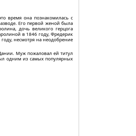
это время она познакомилась с
азводе. Его первой женой была
олина, дочь великого герцога
аролиной в 1846 году, Фредерик
0 году, несмотря на неодобрение
 Дании. Муж пожаловал ей титул
был одним из самых популярных