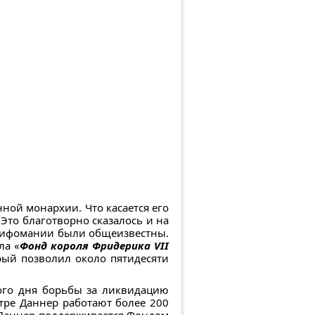
ной монархии. Что касается его
Это благотворно сказалось и на
и мифомании были общеизвестны.
ла «
Фонд короля Фридерика VII
орый позволил около пятидесяти
ого дня борьбы за ликвидацию
ре Даннер работают более 200