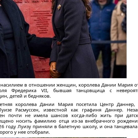
с насилием в отношении женщин, королева Дании Мария о
оля Фредерика VII, бывшая танцовщица с невероят
н, детей и бедняков.
летняя королева Дании Мария посетила Центр Даннер, 
уизе Расмуссен, известной как графиня Даннер. Нез
сен почти не имела шансов когда-либо жить при датск
рещено носить фамилию отца из-за внебрачного рождени
826 году Луизу приняли в балетную школу, и она танцевала
орого у нее отобрали.