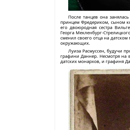
После танцев она занялась
принцем Фредериком, сыном ко
его двоюродная сестра Вильг
Георга Мекленбург-Стрелицкого
сменил своего отца на датском 
окружающих.
Луиза Расмуссен, будучи п
графини Даннер. Несмотря на 
датских монархов, и графиня Д