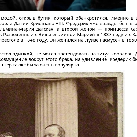
 модой, открыв бутик, который обанкротился. Именно в 
роля Дании Кристиана VIII. Фредерик уже дважды был в р
ельмина-Мария Датская, а второй женой — принцесса Кар
. Разведенный с Вильгельминой-Марией в 1837 году и с К
престоле в 1848 году. Он женился на Луизе Расмусен в 185
ростолюдинкой, не могла претендовать на титул королевы
возмущение вокруг этого брака, на удивление Фредерик 
аннер также была очень популярна.