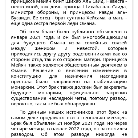
принцессе Мейян бинт Шихаб Аль Саид. Невеста -
некто иной, как дочь принца Шихаба аль-Саида,
министра обороны, и принцессы Равды аль-
Бусаиди. Ее отец - брат султана Хейсама, а мать -
еще одна сестра первой леди Омана.
Об этом браке было публично объявлено в
январе 2021 года, и он был многообещающим
для будущего Омана из-за семейных связей
между женихом и невестой, которые
приходились другу другу родственниками как со
стороны отца, так и со стороны матери. Принцесса
Мейян также является общественным деятелем в
Омане. Решение о внесении изменений в
конституцию для назначения наследника
престола было направлено на стабилизацию
монархии. Этот брак также должен был закрепить
будущее монархии, официально закрепив
существование наследной четы, поэтому развод,
вероятно, так и не был обнародован.
По данным наших источников, этот брак на
самом деле продлился всего несколько месяцев.
Брак был объявлен 21 ноября 2021 года, но через
четыре месяца, в начале 2022 года, он закончился
разводом. Об этом разводе никогда не