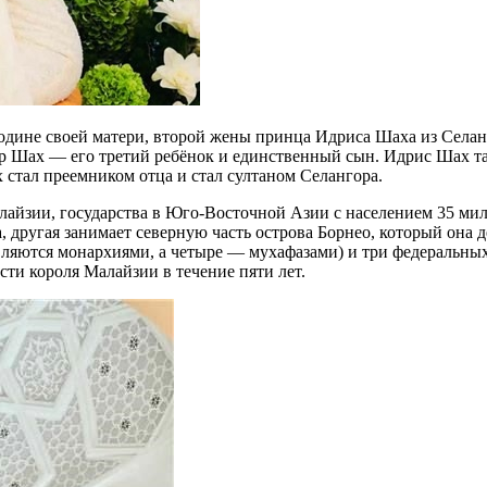
дине своей матери, второй жены принца Идриса Шаха из Селанг
мир Шах — его третий ребёнок и единственный сын. Идрис Шах та
 стал преемником отца и стал султаном Селангора.
айзии, государства в Юго-Восточной Азии с населением 35 милл
другая занимает северную часть острова Борнео, который она д
 являются монархиями, а четыре — мухафазами) и три федеральн
сти короля Малайзии в течение пяти лет.