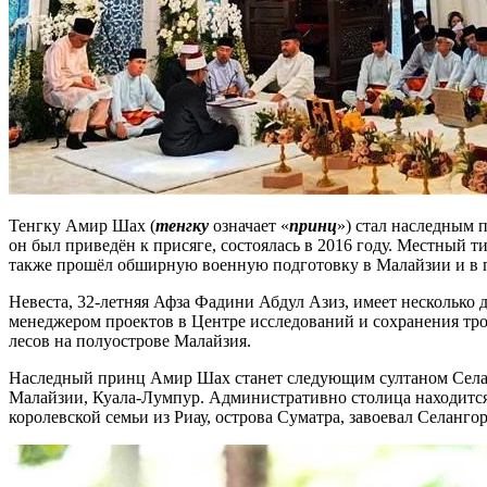
Тенгку Амир Шах (
тенгку
означает «
принц
») стал наследным п
он был приведён к присяге, состоялась в 2016 году. Местный 
также прошёл обширную военную подготовку в Малайзии и в 
Невеста, 32-летняя Афза Фадини Абдул Азиз, имеет несколько
менеджером проектов в Центре исследований и сохранения тро
лесов на полуострове Малайзия.
Наследный принц Амир Шах станет следующим султаном Селанго
Малайзии, Куала-Лумпур. Административно столица находится н
королевской семьи из Риау, острова Суматра, завоевал Селанг