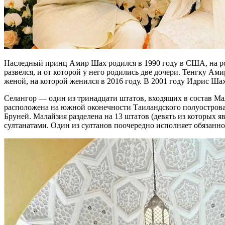
Наследный принц Амир Шах родился в 1990 году в США, на ро
развелся, и от которой у него родились две дочери. Тенгку А
женой, на которой женился в 2016 году. В 2001 году Идрис Шах
Селангор — один из тринадцати штатов, входящих в состав Мал
расположена на южной оконечности Таиландского полуострова, 
Бруней. Малайзия разделена на 13 штатов (девять из которых
султанатами. Один из султанов поочередно исполняет обязанно