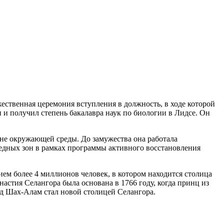
ржественная церемония вступления в должность, в ходе которой
 и получил степень бакалавра наук по биологии в Лидсе. Он
ане окружающей среды. До замужества она работала
оведных зон в рамках программы активного восстановления
ем более 4 миллионов человек, в котором находится столица
астия Селангора была основана в 1766 году, когда принц из
род Шах-Алам стал новой столицей Селангора.