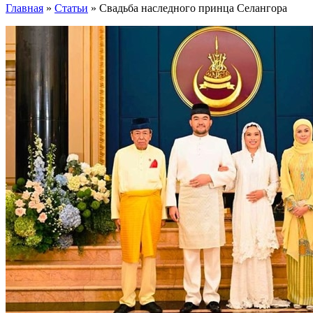
Главная
»
Статьи
»
Свадьба наследного принца Селангора