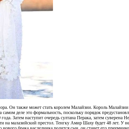
а. Он также может стать королем Малайзии. Король Малайзии в
а самом деле это формальность, поскольку порядок предустановл
года. Затем наступит очередь султана Перака, затем суверена Н
ти на малазийский престол. Тенгку Амир Шаху будет 48 лет. У не
о нового брака наследника родится сын, он станет его преемник