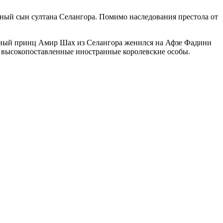
ный сын султана Селангора. Помимо наследования престола от
ледный принц Амир Шах из Селангора женился на Афзе Фадини
и высокопоставленные иностранные королевские особы.