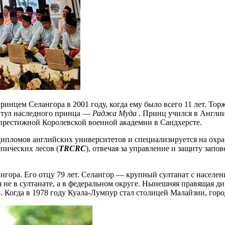
ринцем Селангора в 2001 году, когда ему было всего 11 лет. То
титул наследного принца —
Раджа Муда
. Принц учился в Англии
престижной Королевской военной академии в Сандхерсте.
 дипломов английских университетов и специализируется на охр
пических лесов (
TRCRC
), отвечая за управление и защиту зап
ра. Его отцу 79 лет. Селангор — крупный султанат с населени
е в султанате, а в федеральном округе. Нынешняя правящая дин
ор. Когда в 1978 году Куала-Лумпур стал столицей Малайзии, го