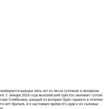
ыбирается каждые пять лет из числа султанов и монархов
ен. С января 2024 года малазийский престол занимает султан
егери Сембилана, каждый из которых будет править в течение
го нет братьев, и в настоящее время его дядя и их сыновья
ом.