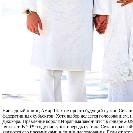
Наследный принц Амир Шах не просто будущий султан Селангор
федеративных субъектов. Хотя выбор делается голосованием, н
Джохора. Правление короля Ибрагима закончится в январе 2029 
пяти лет. В 2039 году наступит очередь султана Селангора взой
являются его преемниками в линии наследования. Если от этог