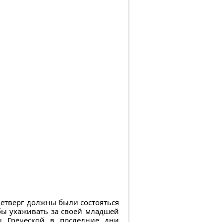
четверг должны были состояться
обы ухаживать за своей младшей
ы Греческой в последние дни