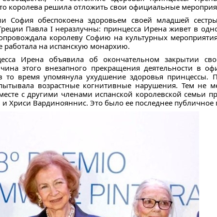
что королева решила отложить свои официальные мероприя
ии София обеспокоена здоровьем своей младшей сестр
Греции Павла I неразлучны: принцесса Ирена живет в одн
сопровождала королеву Софию на культурных мероприятиях
е работала на испанскую монархию.
цесса Ирена объявила об окончательном закрытии св
ичина этого внезапного прекращения деятельности в о
а в то время упомянула ухудшение здоровья принцессы. 
спытывала возрастные когнитивные нарушения. Тем не ме
месте с другими членами испанской королевской семьи при
 и Хриси Вардинояннис. Это было ее последнее публичное 