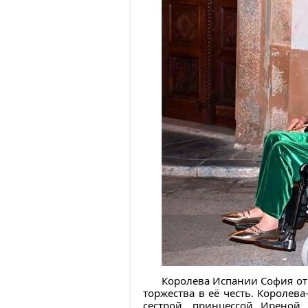
Королева Испании София отм
торжества в её честь. Королев
сестрой, принцессой Иреной