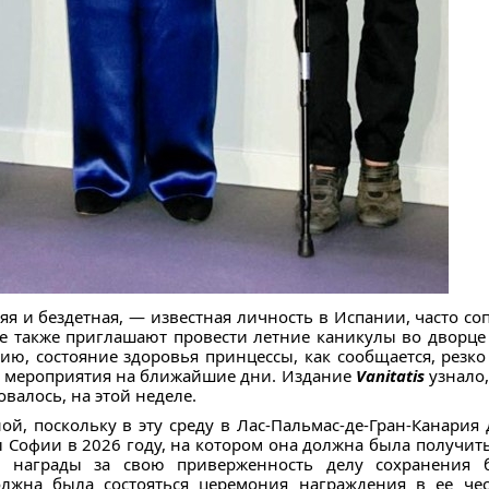
яя и бездетная, — известная личность в Испании, часто 
Ее также приглашают провести летние каникулы во дворце
ию, состояние здоровья принцессы, как сообщается, резк
 мероприятия на ближайшие дни. Издание
Vanitatis
узнало,
овалось, на этой неделе.
й, поскольку в эту среду в Лас-Пальмас-де-Гран-Канария
 Софии в 2026 году, на котором она должна была получить
 награды за свою приверженность делу сохранения б
олжна была состояться церемония награждения в ее че