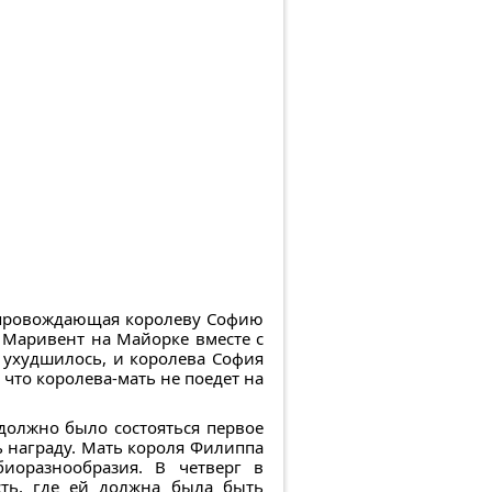
сопровождающая королеву Софию
 Маривент на Майорке вместе с
о ухудшилось, и королева София
 что королева-мать не поедет на
 должно было состояться первое
 награду. Мать короля Филиппа
иоразнообразия. В четверг в
сть, где ей должна была быть