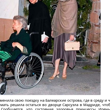
енила свою поездку на Балеарские острова, где в среду и 
а-мать решила остаться во дворце Сарсуэла в Мадриде, чт
. Сообщается, что состояние здоровья принцессы Ирен