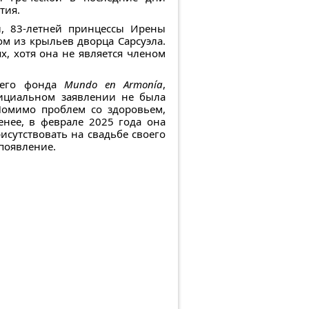
тия.
ы, 83-летней принцессы Ирены
ом из крыльев дворца Сарсуэла.
, хотя она не является членом
оего фонда
Mundo en Armonía
,
фициальном заявлении не была
Помимо проблем со здоровьем,
нее, в феврале 2025 года она
сутствовать на свадьбе своего
появление.