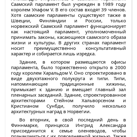
Саамский парламент был учрежден в 1989 году
королем Улафом V. В его состав входят 39 членов.
Хотя саамские парламенты существуют также в
Швеции, Финляндии и России, только
норвежский Саамский парламент функционирует
как настоящий парламент, уполномоченный
принимать законы, касающиеся саамского образа
жизни и культуры. В других странах парламент
носит преимущественно консультативный
характер и собирается лишь изредка.
Здание, в котором размещаются офисы
парламента, было торжественно открыто в 2000
году королем Харальдом V. Оно спроектировано в
виде двухэтажного полукруга и типи. Типи,
напоминающие традиционные хижины,
примыкает к зданию и вмещает главный зал
пленарных заседаний. Здание, спроектированное
архитекторами Стейном Хальворсеном и
Кристианом Сунбди, получило несколько
архитектурных наград в Норвегии.
Во вторник, в свой последний день в
Финнмарке, принцесса Ингрид Александра
присоединится к семье оленеводов, чтобы
познакомиться с их повседневной жизнью. Также