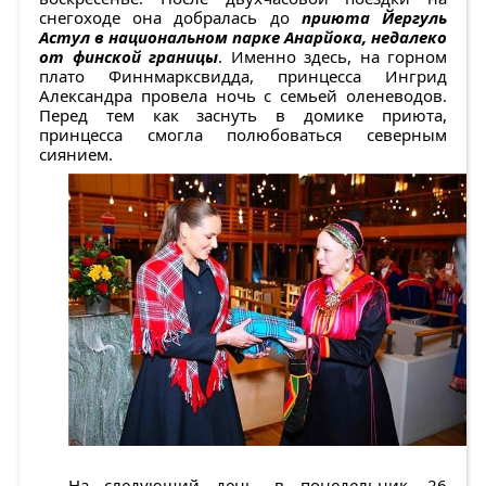
снегоходе она добралась до
приюта Йергуль
Астул в национальном парке Анарйока, недалеко
от финской границы
. Именно здесь, на горном
плато Финнмарксвидда, принцесса Ингрид
Александра провела ночь с семьей оленеводов.
Перед тем как заснуть в домике приюта,
принцесса смогла полюбоваться северным
сиянием.
На следующий день, в понедельник, 26