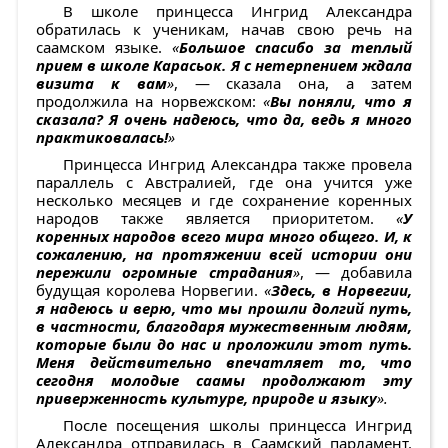
В школе принцесса Ингрид Александра
обратилась к ученикам, начав свою речь на
саамском языке.
«
Большое спасибо за теплый
прием в школе Карасьок. Я с нетерпением ждала
визита к вам
»
, — сказала она, а затем
продолжила на норвежском:
«
Вы поняли, что я
сказала? Я очень надеюсь, что да, ведь я много
практиковалась!
»
Принцесса Ингрид Александра также провела
параллель с Австралией, где она учится уже
несколько месяцев и где сохранение коренных
народов также является приоритетом.
«
У
коренных народов всего мира много общего. И, к
сожалению, на протяжении всей истории они
пережили огромные страдания
»
, — добавила
будущая королева Норвегии.
«
Здесь, в Норвегии,
я надеюсь и верю, что мы прошли долгий путь,
в частности, благодаря мужественным людям,
которые были до нас и проложили этот путь.
Меня действительно впечатляет то, что
сегодня молодые саамы продолжают эту
приверженность культуре, природе и языку
».
После посещения школы принцесса Ингрид
Александра отправилась в Саамский парламент.