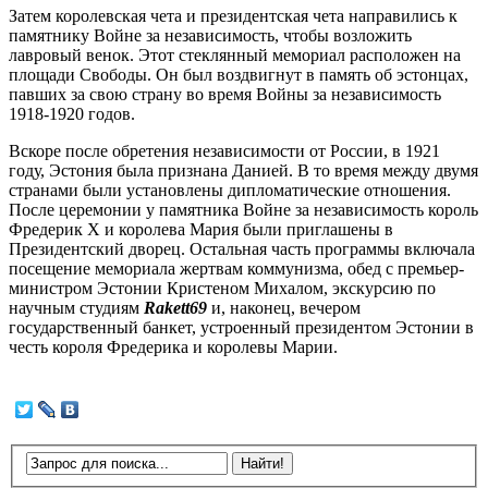
Затем королевская чета и президентская чета направились к
памятнику Войне за независимость, чтобы возложить
лавровый венок. Этот стеклянный мемориал расположен на
площади Свободы. Он был воздвигнут в память об эстонцах,
павших за свою страну во время Войны за независимость
1918-1920 годов.
Вскоре после обретения независимости от России, в 1921
году, Эстония была признана Данией. В то время между двумя
странами были установлены дипломатические отношения.
После церемонии у памятника Войне за независимость король
Фредерик X и королева Мария были приглашены в
Президентский дворец. Остальная часть программы включала
посещение мемориала жертвам коммунизма, обед с премьер-
министром Эстонии Кристеном Михалом, экскурсию по
научным студиям
Rakett69
и, наконец, вечером
государственный банкет, устроенный президентом Эстонии в
честь короля Фредерика и королевы Марии.