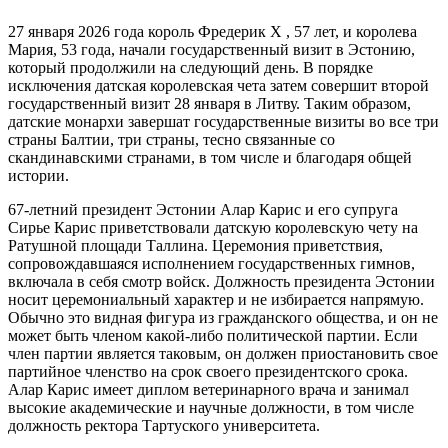
27 января 2026 года король Фредерик X , 57 лет, и королева
Мария, 53 года, начали государственный визит в Эстонию,
который продолжили на следующий день. В порядке
исключения датская королевская чета затем совершит второй
государственный визит 28 января в Литву. Таким образом,
датские монархи завершат государственные визиты во все три
страны Балтии, три страны, тесно связанные со
скандинавскими странами, в том числе и благодаря общей
истории.
67-летний президент Эстонии Алар Карис и его супруга
Сирье Карис приветствовали датскую королевскую чету на
Ратушной площади Таллина. Церемония приветствия,
сопровождавшаяся исполнением государственных гимнов,
включала в себя смотр войск. Должность президента Эстонии
носит церемониальный характер и не избирается напрямую.
Обычно это видная фигура из гражданского общества, и он не
может быть членом какой-либо политической партии. Если
член партии является таковым, он должен приостановить свое
партийное членство на срок своего президентского срока.
Алар Карис имеет диплом ветеринарного врача и занимал
высокие академические и научные должности, в том числе
должность ректора Тартуского университета.