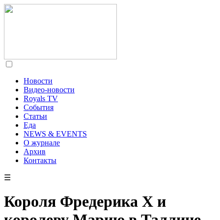
Новости
Видео-новости
Royals TV
События
Статьи
Еда
NEWS & EVENTS
О журнале
Архив
Контакты
☰
Короля Фредерика X и
королеву Марию в Таллине