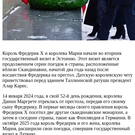
Король Фредерик X и королева Мария начали во вторник
государственный визит в Эстонию. Этот визит является
продолжением серии поездок в страны, расположенные
вблизи Скандинавии, начатой два года назад после
восшествия Фредерика на престол. Датскую королевскую чету
приветствовал перед зданием Таллиннской ратуши президент
Алар Карис.
14 января 2024 года, в свой 52-й день рождения, королева
Дании Маргрете отреклась от престола, передав его своему
сыну Фредерику. В первые месяцы своего правления король
Фредерик X посетил две другие скандинавские монархии, а
затем и соседние страны, такие как Финляндия и Германия. В
октябре 2025 года король Фредерик и его жена, королева
Мария, расширили свои поездки, совершив государственный
визит в Латвию.