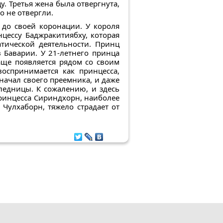
. Третья жена была отвергнута,
о не отвергли.
 до своей коронации. У короля
цессу Баджракитиябху, которая
тической деятельности. Принц
 Баварии. У 21-летнего принца
аще появляется рядом со своим
оспринимается как принцесса,
ачал своего преемника, и даже
ледницы. К сожалению, и здесь
принцесса Сириндхорн, наиболее
 Чулхаборн, тяжело страдает от