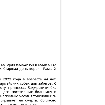
которая находится в коме с тех
у. Старшая дочь короля Рамы X
 2022 года в возрасте 44 лет.
армейских собак для забегов. С
сту, принцесса Баджракитиябха
нцесс, посетивших больницу в
 несколько часов. Столкнувшись
скрывает ее смерть. Согласно
продолжает ухудшаться.