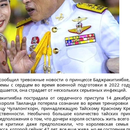
сообщил тревожные новости о принцессе Баджракитиябхе, 
лемы с сердцем во время военной подготовки в 2022 год
худшается, она страдает от нескольких серьезных инфекций.
китиябха пострадала от сердечного приступа 14 декабря
короля Таиланда потеряла сознание во время тренировки 
цу Чулалонгкорн, принадлежащую Тайскому Красному Кре
ственности. Необычно большое количество тайских при
дположения о том, что дочери короля осталось жить всего
е критики даже предположили, что королевская семья 
а, которой сейчас 47 лет, все еще жива, но ее состояние 