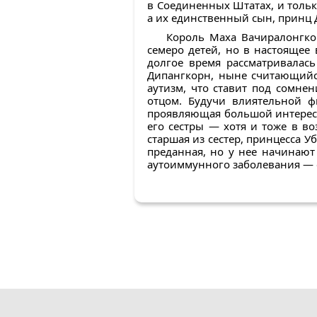
в Соединенных Штатах, и только
а их единственный сын, принц 
Король Маха Вачиралонгкор
семеро детей, но в настоящее
долгое время рассматривалас
Дипангкорн, ныне считающийся
аутизм, что ставит под сомне
отцом. Будучи влиятельной ф
проявляющая большой интерес 
его сестры — хотя и тоже в в
старшая из сестер, принцесса У
преданная, но у нее начинают 
аутоиммунного заболевания — 