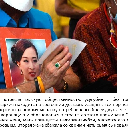
ы потрясла тайскую общественность, усугубив и без т
нархия находится в состоянии дестабилизации с тех пор, 
смерти отца новому монарху потребовалось более двух лет,
ь коронацию и обосноваться в стране, до этого проживая в
рвая жена, мать принцессы Баджракитиябхи, является его 
ровьем. Вторая жена сбежала со своими четырьмя сыновьям