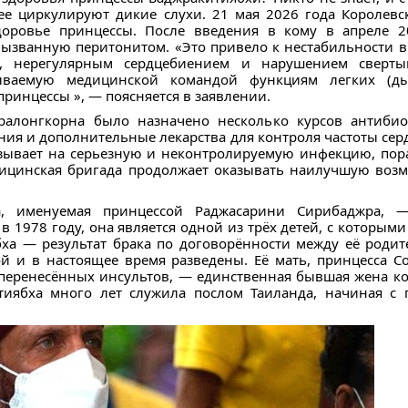
нее циркулируют дикие слухи. 21 мая 2026 года Королев
оровье принцессы. После введения в кому в апреле 20
званную перитонитом. «Это привело к нестабильности в 
, нерегулярным сердцебиением и нарушением свертыв
зываемую медицинской командой функциям легких (ды
ринцессы », — поясняется в заявлении.
алонгкорна было назначено несколько курсов антибио
ния и дополнительные лекарства для контроля частоты сер
казывает на серьезную и неконтролируемую инфекцию, п
дицинская бригада продолжает оказывать наилучшую во
ха, именуемая принцессой Раджасарини Сирибаджра, 
 1978 году, она является одной из трёх детей, с которым
бха — результат брака по договорённости между её родит
 и в настоящее время разведены. Её мать, принцесса Со
 перенесённых инсультов, — единственная бывшая жена кор
тиябха много лет служила послом Таиланда, начиная с 