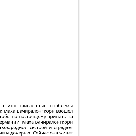
ого многочисленные проблемы
как Маха Вачиралонгкорн взошел
 чтобы по-настоящему принять на
 Германии. Маха Вачиралонгкорн
двоюродной сестрой и страдает
и и дочерью. Сейчас она живет