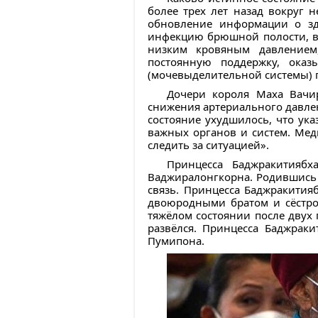
более трех лет назад вокруг 
обновление информации о зд
инфекцию брюшной полости, вы
низким кровяным давлением
постоянную поддержку, ока
(мочевыделительной системы) п
Дочери короля Маха Вачир
снижения артериального давле
состояние ухудшилось, что у
важных органов и систем. Ме
следить за ситуацией».
Принцесса Баджракитияб
Ваджиралонгкорна. Родившись в
связь. Принцесса Баджракития
двоюродными братом и сёстрой
тяжёлом состоянии после двух
развёлся. Принцесса Баджраки
Пумипона.