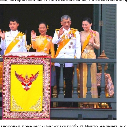
здоровья принцессы Баджракитиябхи? Никто не знает, и с