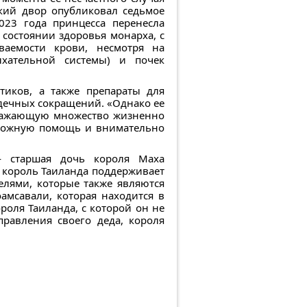
ский двор опубликовал седьмое
23 года принцесса перенесла
состоянии здоровья монарха, с
аемости крови, несмотря на
хательной системы) и почек
тиков, а также препараты для
дечных сокращений. «Однако ее
оражающую множество жизненно
зможную помощь и внимательно
— старшая дочь короля Маха
и король Таиланда поддерживает
елями, которые также являются
амсавали, которая находится в
оля Таиланда, с которой он не
правления своего деда, короля