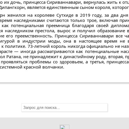
 их дочь, принцесса Сириваннавари, вернулась жить к отцу
Дипангкорн, является единственным сыном короля, которог
н женился на королеве Сутхиде в 2019 году, за два дня
 время наследниками считаются только трое, включая прин
ь как потенциальная преемница благодаря своей диплома
 наследником престола, вырос и получил образование в
ние его преемственность. Принцесса Сириваннавари все ч
игурой в индустрии моды, она в настоящее время не в
к политике. 73-летний король никогда официально не назн
озрасте — иногда рассматриваются как потенциальные нас
бол Ратана, не принадлежит к династийному роду, вторая, 
проявляться проблемы со здоровьем, а третья, принцесса
системной красной волчанки.