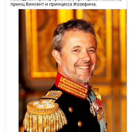
принц Винсент и принцесса Жозефина.