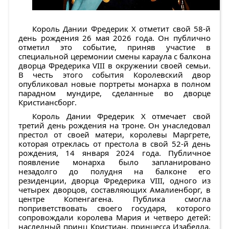
Король Дании Фредерик X отметит свой 58-й
день рождения 26 мая 2026 года. Он публично
отметил это событие, приняв участие в
специальной церемонии смены караула с балкона
дворца Фредерика VIII в окружении своей семьи.
В честь этого события Королевский двор
опубликовал новые портреты монарха в полном
парадном мундире, сделанные во дворце
Кристиансборг.
Король Дании Фредерик X отмечает свой
третий день рождения на троне. Он унаследовал
престол от своей матери, королевы Маргрете,
которая отреклась от престола в свой 52-й день
рождения, 14 января 2024 года. Публичное
появление монарха было запланировано
незадолго до полудня на балконе его
резиденции, дворца Фредерика VIII, одного из
четырех дворцов, составляющих Амалиенборг, в
центре Копенгагена. Публика смогла
поприветствовать своего государя, которого
сопровождали королева Мария и четверо детей:
наследный принц Кристиан, принцесса Изабелла,