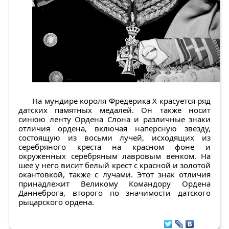
На мундире короля Фредерика X красуется ряд
датских памятных медалей. Он также носит
синюю ленту Ордена Слона и различные знаки
отличия ордена, включая наперсную звезду,
состоящую из восьми лучей, исходящих из
серебряного креста на красном фоне и
окруженных серебряным лавровым венком. На
шее у него висит белый крест с красной и золотой
окантовкой, также с лучами. Этот знак отличия
принадлежит Великому Командору Ордена
Даннеброга, второго по значимости датского
рыцарского ордена.