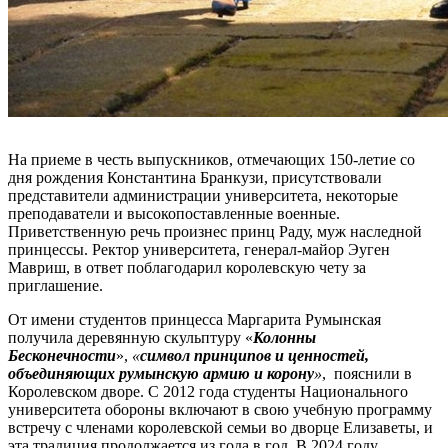
На приеме в честь выпускников, отмечающих 150-летие со
дня рождения Константина Бранкузи, присутствовали
представители администрации университета, некоторые
преподаватели и высокопоставленные военные.
Приветственную речь произнес принц Раду, муж наследной
принцессы. Ректор университета, генерал-майор Эуген
Мавриш, в ответ поблагодарил королевскую чету за
приглашение.
От имени студентов принцесса Маргарита Румынская
получила деревянную скульптуру «
Колонны
Бесконечности
»,
«
символ принципов и ценностей,
объединяющих румынскую армию и корону
»
, пояснили в
Королевском дворе. С 2012 года студенты Национального
университета обороны включают в свою учебную программу
встречу с членами королевской семьи во дворце Елизаветы, и
эта традиция продолжается из года в год. В 2024 году