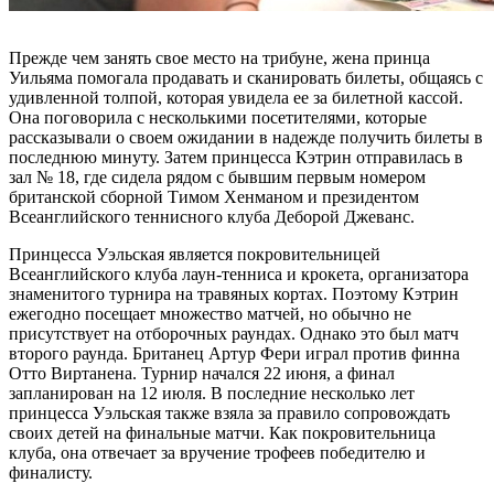
Прежде чем занять свое место на трибуне, жена принца
Уильяма помогала продавать и сканировать билеты, общаясь с
удивленной толпой, которая увидела ее за билетной кассой.
Она поговорила с несколькими посетителями, которые
рассказывали о своем ожидании в надежде получить билеты в
последнюю минуту. Затем принцесса Кэтрин отправилась в
зал № 18, где сидела рядом с бывшим первым номером
британской сборной Тимом Хенманом и президентом
Всеанглийского теннисного клуба Деборой Джеванс.
Принцесса Уэльская является покровительницей
Всеанглийского клуба лаун-тенниса и крокета, организатора
знаменитого турнира на травяных кортах. Поэтому Кэтрин
ежегодно посещает множество матчей, но обычно не
присутствует на отборочных раундах. Однако это был матч
второго раунда. Британец Артур Фери играл против финна
Отто Виртанена. Турнир начался 22 июня, а финал
запланирован на 12 июля. В последние несколько лет
принцесса Уэльская также взяла за правило сопровождать
своих детей на финальные матчи. Как покровительница
клуба, она отвечает за вручение трофеев победителю и
финалисту.