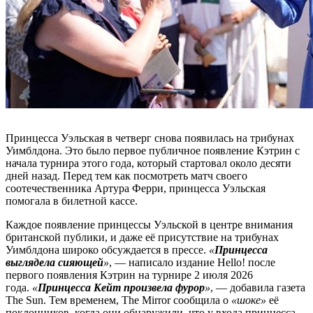
Принцесса Уэльская в четверг снова появилась на трибунах
Уимблдона. Это было первое публичное появление Кэтрин с
начала турнира этого года, который стартовал около десяти
дней назад. Перед тем как посмотреть матч своего
соотечественника Артура Ферри, принцесса Уэльская
помогала в билетной кассе.
Каждое появление принцессы Уэльской в центре внимания
британской публики, и даже её присутствие на трибунах
Уимблдона широко обсуждается в прессе.
«
Принцесса
выглядела сияющей
»
, — написало издание Hello! после
первого появления Кэтрин на турнире 2 июля 2026
года.
«
Принцесса Кейт произвела фурор
»
, — добавила газета
The Sun. Тем временем, The Mirror сообщила о
«шоке»
её
поклонников, когда они обнаружили, что у входа принцесса