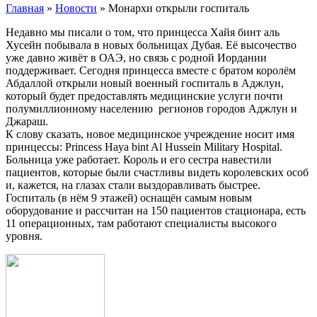
Главная
»
Новости
»
Монархи открыли госпиталь
Недавно мы писали о том, что принцесса Хайя бинт аль
Хусейн побывала в новых больницах Дубая. Её высочество
уже давно живёт в ОАЭ, но связь с родной Иордании
поддерживает. Сегодня принцесса вместе с братом королём
Абдаллой открыли новый военный госпиталь в Аджлун,
который будет предоставлять медицинские услуги почти
полумиллионному населению регионов городов Аджлун и
Джараш.
К слову сказать, новое медицинское учреждение носит имя
принцессы: Princess Haya bint Al Hussein Military Hospital.
Больница уже работает. Король и его сестра навестили
пациентов, которые были счастливы видеть королевских особ
и, кажется, на глазах стали выздоравливать быстрее.
Госпиталь (в нём 9 этажей) оснащён самым новым
оборудование и рассчитан на 150 пациентов стационара, есть
11 операционных, там работают специалисты высокого
уровня.