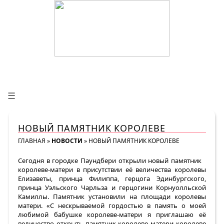
☰
НОВЫЙ ПАМЯТНИК КОРОЛЕВЕ
ГЛАВНАЯ
»
НОВОСТИ
»
НОВЫЙ ПАМЯТНИК КОРОЛЕВЕ
Сегодня в городке Паундбери открыли новый памятник
королеве-матери в присутствии её величества королевы
Елизаветы, принца Филиппа, герцога Эдинбургского,
принца Уэльского Чарльза и герцогини Корнуолльской
Камиллы. Памятник установили на площади королевы
матери. «С нескрываемой гордостью в память о моей
любимой бабушке королеве-матери я приглашаю её
величество открыть памятник королеве матери королеве