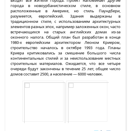
входят все жители города. Проект напоминает другие
города в новоурбанистическом стиле, в основном
расположенные в Америке, но стиль Паундбери,
разумеется, европейский. Здания выдержаны в
традиционном стиле, с использованием архитектурных
элементов разных эпох, например заложенных окон, часто
встречающихся на старых английских домах из-за
оконного налога. Общий план был разработан в конце
1980-х европейским архитектором Леоном Криером,
строительство началось в октябре 1993 года. Планы
Криера критиковались за смешение большого числа
континентальных стилей и за неиспользование местных
строительных материалов. Ожидается, что все четыре
очереди будут закончены в течение 25 лет, общее число
домов составит 2500, а население — 6000 человек.