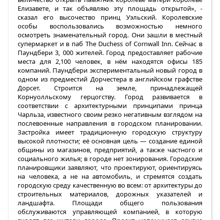
Елизавете, и так объявляю эту площадь открытой», -
сказал его высочество принц Уэльский. Королевские
особы воспользовались возможностью немного
осмотреть знаменательный город. Они зашли в местный
супермаркет и в паб The Duchess of Cornwall Inn. Сейчас в
Паундбери 3, 000 жителей. Город предоставляет рабочие
места для 2,100 человек, в нём находятся офисы 185
компаний. Паундбери экспериментальный новый город в
одном из предместий Дорчестера в английском графстве
Дорсет. Строится на земле, принадлежащей
Корнуолльскому герцогству. Город развивается в
соответствии с архитектурными принципами принца
Чарльза, известного своим резко негативным взглядом на
послевоенные направления в городском планировании.
Застройка имеет традиционную городскую структуру
высокой плотности; её основная цель — создание единой
общины из магазинов, предприятий, а также частного и
социального жилья; в городе нет зонирования. Городские
планировщики заявляют, что проектируют, ориентируясь
на человека, а не на автомобиль, и стремятся создать
городскую среду качественную во всем: от архитектуры до
строительных материалов, дорожных указателей и
ландшафта. Площади общего пользования
обслуживаются управляющей компанией, в которую