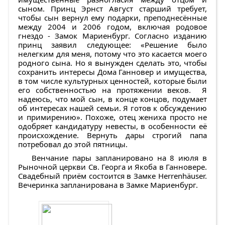
сыном. Принц Эрнст Август старший требует,
чтобы сын вернул ему подарки, преподнесённые
между 2004 и 2006 годом, включая родовое
гнездо - Замок Мариенбург. Согласно изданию
принц заявил следующее: «Решение было
нелегким для меня, потому что это касается моего
родного сына. Но я вынужден сделать это, чтобы
сохранить интересы Дома Ганновер и имущества,
в том числе культурных ценностей, которые были
его собственностью на протяжении веков. Я
надеюсь, что мой сын, в конце концов, подумает
об интересах нашей семьи. Я готов к обсуждению
и примирению». Похоже, отец жениха просто не
одобряет кандидатуру невесты, в особенности её
происхождение. Вернуть дары строгий папа
потребовал до этой пятницы.
Венчание пары запланировано на 8 июля в
Рыночной церкви Св. Георга и Якоба в Ганновере.
Свадебный приём состоится в Замке Herrenhäuser.
Вечеринка запланирована в Замке Мариенбург.