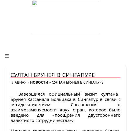
☰
СУЛТАН БРУНЕЯ В СИНГАПУРЕ
ГЛАВНАЯ
»
НОВОСТИ
»
СУЛТАН БРУНЕЯ В СИНГАПУРЕ
Завершился официальный визит султана
Брунея Хассанала Болкиаха в Сингапур в связи с
пятидесятилетием Соглашения о
взаимозаменяемости двух стран, которое было
введено для «поощрения двустороннего
валютного сотрудничества».
Монарха сопровождала жена, королева Салеха.