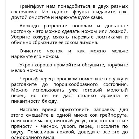
Грейпфрут нам понадобиться в двух разных
состояниях. Из одного фрукта выдавите сок.
Другой очистите и нарежьте кусочками.
Авокадо разрежьте пополам и достаньте
косточку - это можно сделать ножом или ложкой.
Уберите кожуру, мякоть нарежьте ломтиками и
обильно сбрызните ее соком лимона.
Очистите чеснок и как можно мельче
нарежьте его ножом.
Укроп хорошо промойте и обсушите, порубите
мелко ножом.
Черный перец горошком поместите в ступку и
растолките до порошкообразного состояния.
Можно использовать уже готовый молотый
перец, но он не даст столько аромата и
пикантности блюду.
Настало время приготовить заправку. Для
этого смешайте в одной миске сок грейпфрута,
оливковое масло, винный уксус, подготовленные
пряности - чеснок, укроп, перец. Посолите по
вкусу. Помешивая ложкой, доведите все это до
однородного вида.