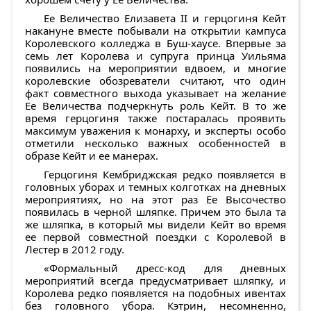
Ее Величество Елизавета II и герцогиня Кейт
накануне вместе побывали на открытии кампуса
Королевского колледжа в Буш-хаусе. Впервые за
семь лет Королева и супруга принца Уильяма
появились на мероприятии вдвоем, и многие
королевские обозреватели считают, что один
факт совместного выхода указывает на желание
Ее Величества подчеркнуть роль Кейт. В то же
время герцогиня также постаралась проявить
максимум уважения к монарху, и эксперты особо
отметили несколько важных особенностей в
образе Кейт и ее манерах.
Герцогиня Кембриджская редко появляется в
головных уборах и темных колготках на дневных
мероприятиях, но на этот раз Ее Высочество
появилась в черной шляпке. Причем это была та
же шляпка, в который мы видели Кейт во время
ее первой совместной поездки с Королевой в
Лестер в 2012 году.
«Формальный дресс-код для дневных
мероприятий всегда предусматривает шляпку, и
Королева редко появляется на подобных ивентах
без головного убора. Кэтрин, несомненно,