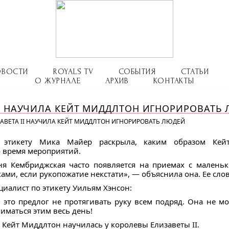
ОВОСТИ
ROYALS TV
СОБЫТИЯ
СТАТЬИ
О ЖУРНАЛЕ
АРХИВ
КОНТАКТЫ
II НАУЧИЛА КЕЙТ МИДДЛТОН ИГНОРИРОВАТЬ
АВЕТА II НАУЧИЛА КЕЙТ МИДДЛТОН ИГНОРИРОВАТЬ ЛЮДЕЙ
у этикету Мика Майер раскрыла, каким образом Кейт
о время мероприятий.
я Кембриджская часто появляется на приемах с маленьк
ами, если рукопожатие некстати», — объяснила она. Ее слов
циалист по этикету Уильям Хэнсон:
 это предлог не протягивать руку всем подряд. Она не м
иматься этим весь день!
у Кейт Миддлтон научилась у королевы Елизаветы II.