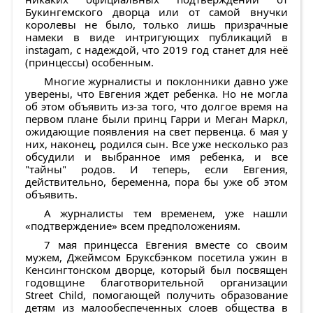
Букингемского дворца или от самой внучки
королевы не было, только лишь призрачные
намеки в виде интригующих публикаций в
instagam, с надеждой, что 2019 год станет для неё
(принцессы) особенным.
Многие журналисты и поклонники давно уже
уверены, что Евгения ждет ребенка. Но не могла
об этом объявить из-за того, что долгое время на
первом плане были принц Гарри и Меган Маркл,
ожидающие появления на свет первенца. 6 мая у
них, наконец, родился сын. Все уже несколько раз
обсудили и выбранное имя ребенка, и все
"тайны" родов. И теперь, если Евгения,
действительно, беременна, пора бы уже об этом
объявить.
А журналисты тем временем, уже нашли
«подтверждение» всем предположениям.
7 мая принцесса Евгения вместе со своим
мужем, Джеймсом Бруксбэнком посетила ужин в
Кенсингтонском дворце, который был посвящен
годовщине благотворительной организации
Street Child, помогающей получить образование
детям из малообеспеченных слоев общества в