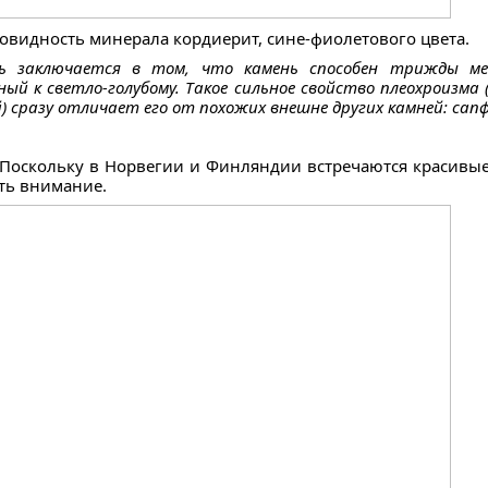
овидность минерала кордиерит, сине-фиолетового цвета.
ть заключается в том, что камень способен трижды м
ный к светло-голубому. Такое сильное свойство плеохроизма
) сразу отличает его от похожих внешне других камней: сап
 Поскольку в Норвегии и Финляндии встречаются красивые
ить внимание.