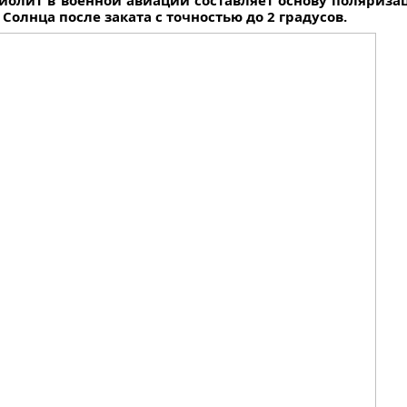
 иолит в военной авиации составляет основу поляриз
олнца после заката с точностью до 2 градусов.