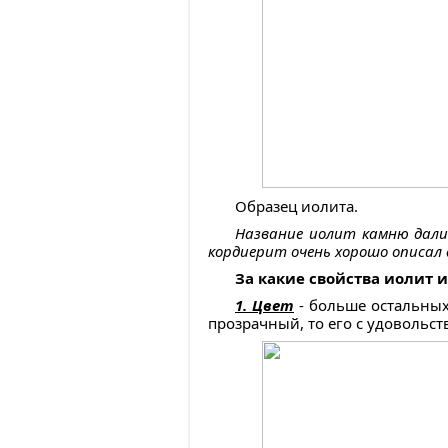
Образец иолита.
Название иолит камню дали б
кордиерит очень хорошо описал 
За какие свойства иолит 
1. Цвет
- больше остальных
прозрачный, то его с удовольс