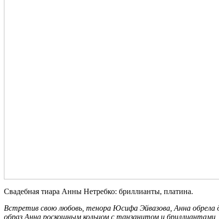
Свадебная тиара Анны Нетребко: бриллианты, платина.
Встретив свою любовь, тенора Юсифа Эйвазова, Анна обрела д
образ Анна роскошным кольцом с танзанитом и бриллиантами,