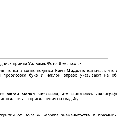
дпись принца Уильяма. Фото: thesun.co.uk
лл,
точка в конце подписи
Кейт Миддлтон
означает, что
ая прорисовка букв и наклон вправо указывают на обо
ire
Меган Маркл
рассказала, что занималась каллиграф
иногда писала приглашения на свадьбу.
ткрытки от Dolce & Gabbana знаменитостям в праздн