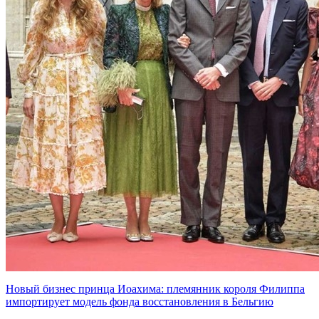
Новый бизнес принца Иоахима: племянник короля Филиппа
импортирует модель фонда восстановления в Бельгию