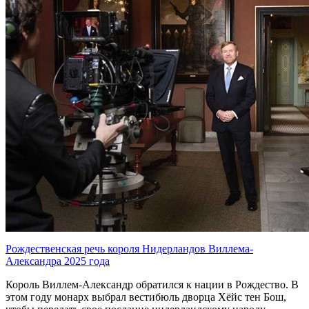
Рождественская речь короля Нидерландов Виллема-
Александра 2025 года
Король Виллем-Александр обратился к нации в Рождество. В
этом году монарх выбрал вестибюль дворца Хёйс тен Бош,