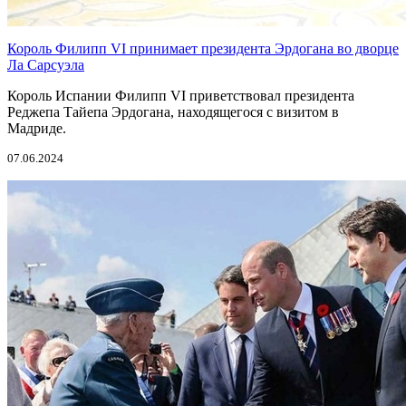
Король Филипп VI принимает президента Эрдогана во дворце
Ла Сарсуэла
Король Испании Филипп VI приветствовал президента
Реджепа Тайепа Эрдогана, находящегося с визитом в
Мадриде.
07.06.2024