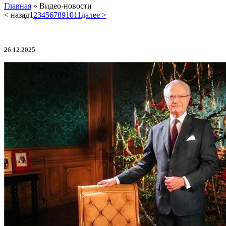
Главная
»
Видео-новости
< назад
1
2
3
4
5
6
7
8
9
10
11
далее >
26.12.2025